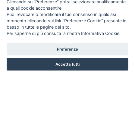
Cliccando su “Preferenze” potrai selezionare analiticamente
a quali cookie acconsentire.
Puoi revocare o modificare il tuo consenso in qualsiasi
momento cliccando sul link “Preferenze Cookie” presente in
basso in tutte le pagine del sito.
Per saperne di più consulta la nostra
Informativa Cookie
.
Preferenze
CORSO ITALIA 97 - 87032 CAMPORA SAN GIOVANNI (CS)
3476518234
Accetta tutti
INFO SULL'AZIENDA
HOME
AZIENDA
NOTIZIE
DOVE SIAMO
CONTATTI
PRIVACY
TERMINI E CONDIZIONI
COOKIE POLICY