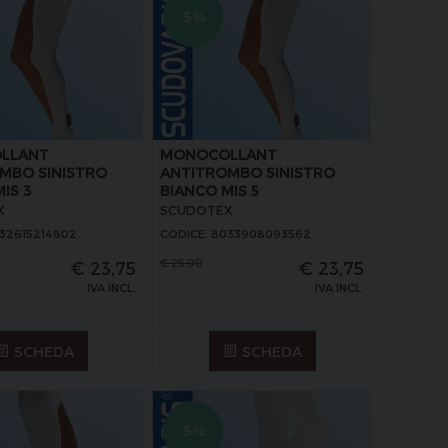
-5%
LLANT
MONOCOLLANT
MBO SINISTRO
ANTITROMBO SINISTRO
IS 3
BIANCO MIS 5
X
SCUDOTEX
032615214802
CODICE: 8033908093562
€
25,00
€
23,75
€
23,75
IVA INCL.
IVA INCL.
SCHEDA
SCHEDA
-5%