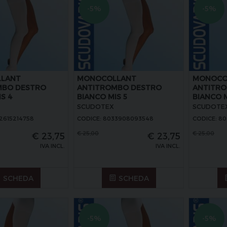
-5%
-5%
LANT
MONOCOLLANT
MONOCO
MBO DESTRO
ANTITROMBO DESTRO
ANTITRO
S 4
BIANCO MIS 5
BIANCO M
SCUDOTEX
SCUDOTE
2615214758
CODICE: 8033908093548
CODICE: 8
€
25,00
€
25,00
€
23,75
€
23,75
IVA INCL.
IVA INCL.
SCHEDA
SCHEDA
-5%
-5%