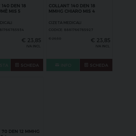
140 DEN 18
COLLANT 140 DEN 18
MÈ MIS 5
MMHG CHIARO MIS 4
DICALI
CIZETA MEDICALI
881766785934
CODICE: 8881766785927
€
26,50
€
23,85
€
23,85
IVA INCL.
IVA INCL.
STA
SCHEDA
INFO
SCHEDA
 70 DEN 12 MMHG