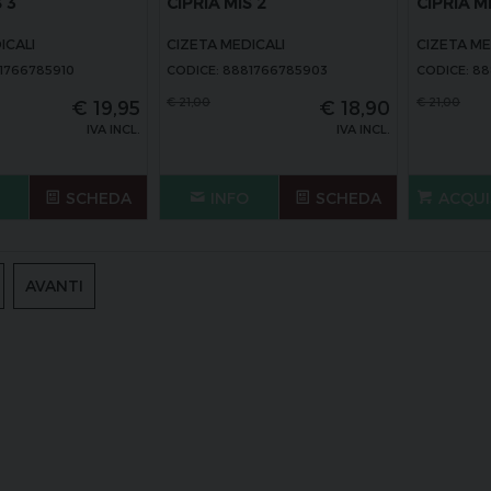
 3
CIPRIA MIS 2
CIPRIA M
ICALI
CIZETA MEDICALI
CIZETA ME
1766785910
CODICE: 8881766785903
CODICE: 8
€
21,00
€
21,00
€
19,95
€
18,90
IVA INCL.
IVA INCL.
SCHEDA
INFO
SCHEDA
ACQUI
AVANTI