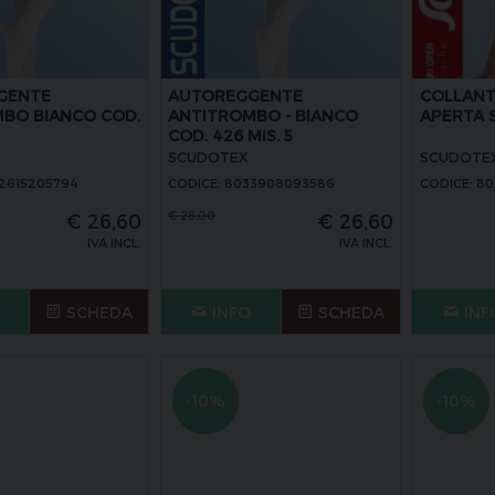
GENTE
AUTOREGGENTE
COLLANT
BO BIANCO COD.
ANTITROMBO - BIANCO
APERTA S
COD. 426 MIS. 5
SCUDOTEX
SCUDOTE
32615205794
CODICE: 8033908093586
CODICE: 80
€
28,00
€
26,60
€
26,60
IVA INCL.
IVA INCL.
SCHEDA
INFO
SCHEDA
INF
-10%
-10%