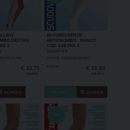
LLANT
AUTOREGGENTE
OMBO DESTRO
ANTITROMBO - BIANCO
IS 2
COD. 426 MIS. 3
X
SCUDOTEX
032615214734
CODICE: 8032615205787
€
28,00
€
23,75
€
26,60
IVA INCL.
IVA INCL.
SCHEDA
INFO
SCHEDA
-5%