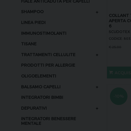
FIALE ANTICADUTA PER CAPELLI
+
SHAMPOO
COLLANT 
APERTA C
LINEA PIEDI
6
SCUDOTEX
IMMUNOSTIMOLANTI
CODICE: 80
TISANE
€
25,00
+
TRATTAMENTI CELLULITE
PRODOTTI PER ALLERGIE
ACQUI
OLIGOELEMENTI
+
BALSAMO CAPELLI
-10%
INTEGRATORI BIMBI
+
DEPURATIVI
INTEGRATORI BENESSERE
MENTALE