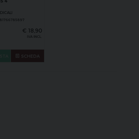
IS 4
DICALI
881766785897
€
18,90
IVA INCL.
STA
SCHEDA