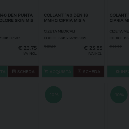
140 DEN PUNTA
COLLANT 140 DEN 18
COLANT 
OLORE SKIN MIS
MMHG CIPRIA MIS 4
CIPRIA MI
CIZETA MEDICALI
CIZETA ME
33908107382
CODICE: 8881766785989
CODICE: 8
€
26,50
€
23,00
€
23,75
€
23,85
IVA INCL.
IVA INCL.
STA
SCHEDA
ACQUISTA
SCHEDA
INF
-10%
-10%