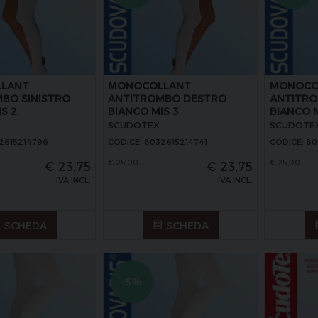
LANT
MONOCOLLANT
MONOCO
BO SINISTRO
ANTITROMBO DESTRO
ANTITR
S 2
BIANCO MIS 3
BIANCO M
SCUDOTEX
SCUDOTE
2615214796
CODICE: 8032615214741
CODICE: 8
€
25,00
€
25,00
€
23,75
€
23,75
IVA INCL.
IVA INCL.
SCHEDA
SCHEDA
-5%