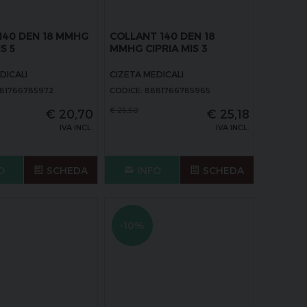
140 DEN 18 MMHG
COLLANT 140 DEN 18
S 5
MMHG CIPRIA MIS 3
DICALI
CIZETA MEDICALI
881766785972
CODICE: 8881766785965
€
26,50
€
20,70
€
25,18
IVA INCL.
IVA INCL.
O
SCHEDA
INFO
SCHEDA
-10%