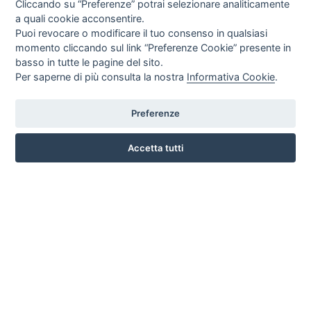
Cliccando su “Preferenze” potrai selezionare analiticamente
a quali cookie acconsentire.
Puoi revocare o modificare il tuo consenso in qualsiasi
momento cliccando sul link “Preferenze Cookie” presente in
basso in tutte le pagine del sito.
Per saperne di più consulta la nostra
Informativa Cookie
.
Preferenze
CORSO ITALIA 97 - 87032 CAMPORA SAN GIOVANNI (CS)
3476518234
Accetta tutti
INFO SULL'AZIENDA
HOME
AZIENDA
NOTIZIE
DOVE SIAMO
CONTATTI
PRIVACY
TERMINI E CONDIZIONI
COOKIE POLICY