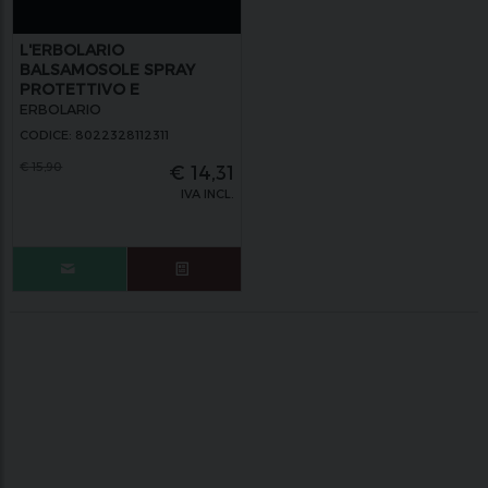
L'ERBOLARIO
BALSAMOSOLE SPRAY
PROTETTIVO E
DISTRICANTE PER
ERBOLARIO
CAPELLI. SENZA
CODICE: 8022328112311
RISCIACQUO.
€
15,90
€
14,31
IVA INCL.