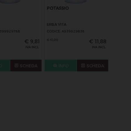
POTASSIO
ERBA VITA
9399929788
CODICE: A939929838
€
13,20
€
9,81
€
11,88
IVA INCL.
IVA INCL.
O
SCHEDA
INFO
SCHEDA