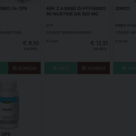
ENIO 24 CPS
ASK 2 A BASE DI POTASSIO
ZINCO
60 NUSTINE DA 320 MG
OTI
ERBA VITA
32841637369
CODICE: 8058414306630
CODICE: A
€
13,90
€
10,90
€
8,10
€
12,51
IVA INCL.
IVA INCL.
SCHEDA
INFO
SCHEDA
INF
0 CPS