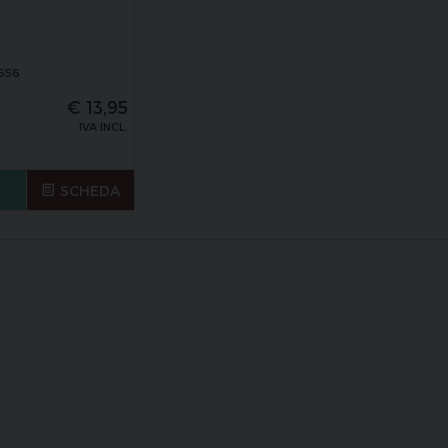
656
€
13,95
IVA INCL.
SCHEDA