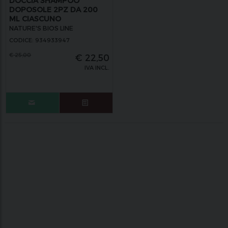
DOCCIA SHAMPOO
DOPOSOLE 2PZ DA 200
ML CIASCUNO
NATURE'S BIOS LINE
CODICE: 934933947
€
25,00
€
22,50
IVA INCL.