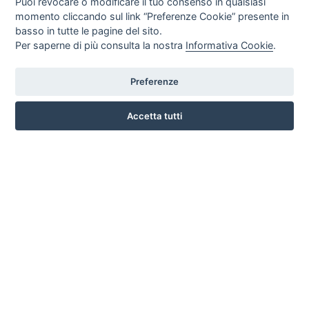
Puoi revocare o modificare il tuo consenso in qualsiasi
momento cliccando sul link “Preferenze Cookie” presente in
basso in tutte le pagine del sito.
Per saperne di più consulta la nostra
Informativa Cookie
.
Preferenze
CORSO ITALIA 97 - 87032 CAMPORA SAN GIOVANNI (CS)
3476518234
Accetta tutti
INFO SULL'AZIENDA
HOME
AZIENDA
NOTIZIE
DOVE SIAMO
CONTATTI
PRIVACY
TERMINI E CONDIZIONI
COOKIE POLICY
PREFERENZE COOKIE
GUIDA AGLI ACQUISTI