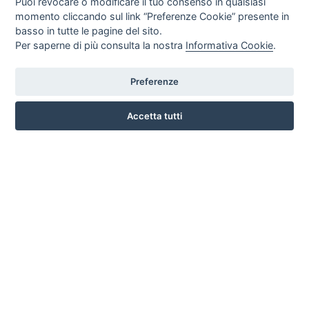
Puoi revocare o modificare il tuo consenso in qualsiasi
momento cliccando sul link “Preferenze Cookie” presente in
basso in tutte le pagine del sito.
Per saperne di più consulta la nostra
Informativa Cookie
.
Preferenze
CORSO ITALIA 97 - 87032 CAMPORA SAN GIOVANNI (CS)
3476518234
Accetta tutti
INFO SULL'AZIENDA
HOME
AZIENDA
NOTIZIE
DOVE SIAMO
CONTATTI
PRIVACY
TERMINI E CONDIZIONI
COOKIE POLICY
PREFERENZE COOKIE
GUIDA AGLI ACQUISTI