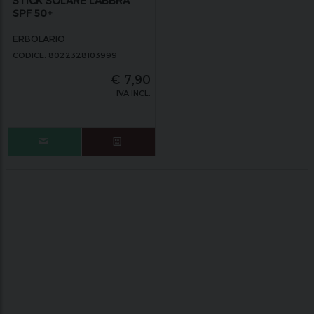
STICK SOLARE LABBRA
SPF 50+
ERBOLARIO
CODICE: 8022328103999
€
7,90
IVA INCL.