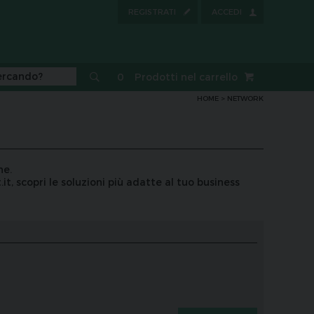
REGISTRATI
ACCEDI
0
Prodotti nel carrello
HOME
> NETWORK
ne.
.it
, scopri le soluzioni più adatte al tuo business