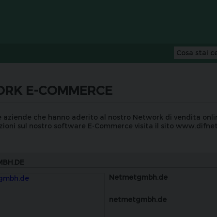
ORK E-COMMERCE
e aziende che hanno aderito al nostro Network di vendita onli
ioni sul nostro software E-Commerce visita il sito
www.difnet
MBH.DE
Netmetgmbh.de
netmetgmbh.de