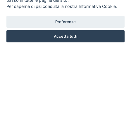
basso in tutte le pagine del sito.
Per saperne di più consulta la nostra
Informativa Cookie
.
Preferenze
CORSO ITALIA 97 - 87032 CAMPORA SAN GIOVANNI (CS)
3476518234
Accetta tutti
INFO SULL'AZIENDA
HOME
AZIENDA
NOTIZIE
DOVE SIAMO
CONTATTI
PRIVACY
TERMINI E CONDIZIONI
COOKIE POLICY
PREFERENZE COOKIE
GUIDA AGLI ACQUISTI
PROCEDURA DI ACQUISTO
PAGAMENTI