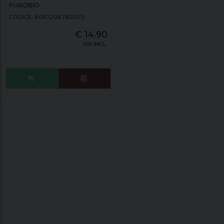
PUROBIO
CODICE: 8057206780320
€
14,90
IVA INCL.