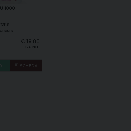
Ù 1000
CTORS
5746846
€
18,00
IVA INCL.
O
SCHEDA