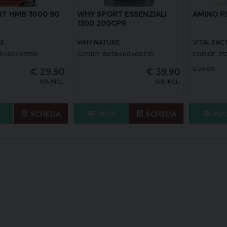
T HMB 3000 90
WHY SPORT ESSENZIALI
AMINO PI
1300 200CPR
RE
WHY NATURE
VITAL FA
78466463556
CODICE: 8078466460210
CODICE: 3
€
20,00
€
29,90
€
39,90
IVA INCL.
IVA INCL.
SCHEDA
INFO
SCHEDA
INF