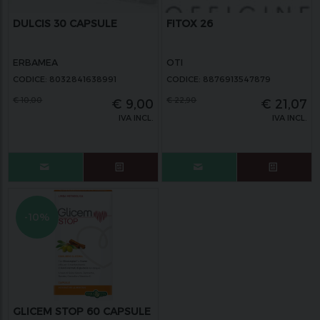
DULCIS 30 CAPSULE
FITOX 26
ERBAMEA
OTI
CODICE: 8032841638991
CODICE: 8876913547879
€
10,00
€
22,90
€
9,00
€
21,07
IVA INCL.
IVA INCL.
-10%
GLICEM STOP 60 CAPSULE