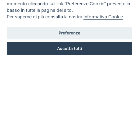
momento cliccando sul link “Preferenze Cookie” presente in
basso in tutte le pagine del sito.
Per saperne di più consulta la nostra
Informativa Cookie
.
Preferenze
CORSO ITALIA 97 - 87032 CAMPORA SAN GIOVANNI (CS)
3476518234
Accetta tutti
INFO SULL'AZIENDA
HOME
AZIENDA
NOTIZIE
DOVE SIAMO
CONTATTI
PRIVACY
TERMINI E CONDIZIONI
COOKIE POLICY
PREFERENZE COOKIE
GUIDA AGLI ACQUISTI