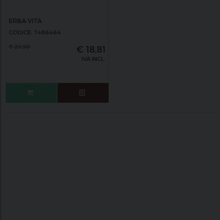
ERBA VITA
CODICE: 7486464
€
20,90
€
18,81
IVA INCL.