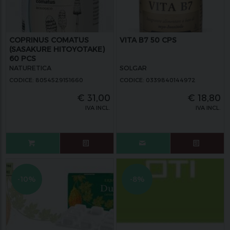
COPRINUS COMATUS
VITA B7 50 CPS
(SASAKURE HITOYOTAKE)
60 PCS
NATURETICA
SOLGAR
CODICE: 8054529151660
CODICE: 0339840144972
€
31,00
€
18,80
IVA INCL.
IVA INCL.
-10%
-8%