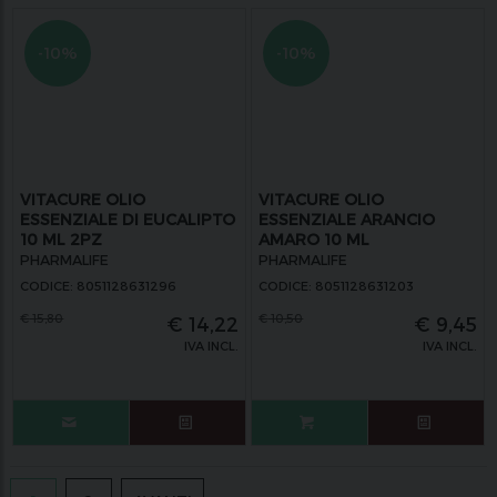
-10%
-10%
VITACURE OLIO
VITACURE OLIO
ESSENZIALE DI EUCALIPTO
ESSENZIALE ARANCIO
10 ML 2PZ
AMARO 10 ML
PHARMALIFE
PHARMALIFE
CODICE: 8051128631296
CODICE: 8051128631203
€
15,80
€
10,50
€
14,22
€
9,45
IVA INCL.
IVA INCL.