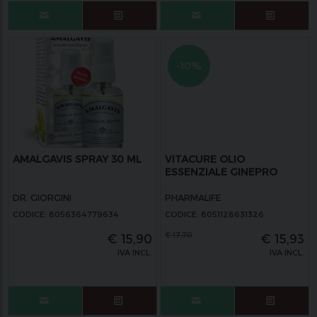
-10%
AMALGAVIS SPRAY 30 ML
VITACURE OLIO
ESSENZIALE GINEPRO
DR. GIORGINI
PHARMALIFE
CODICE: 8056364779634
CODICE: 8051128631326
€
17,70
€
15,90
€
15,93
IVA INCL.
IVA INCL.