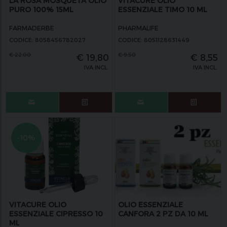
LA ROSA MOSQUETA OLIO
VITACURE OLIO
PURO 100% 15ML
ESSENZIALE TIMO 10 ML
FARMADERBE
PHARMALIFE
CODICE: 8058456782027
CODICE: 8051128631449
€
22,00
€
9,50
€
19,80
€
8,55
IVA INCL.
IVA INCL.
-10%
VITACURE OLIO
OLIO ESSENZIALE
ESSENZIALE CIPRESSO 10
CANFORA 2 PZ DA 10 ML
ML