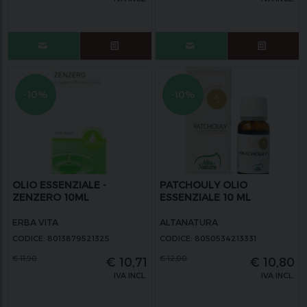
-10%
-10%
OLIO ESSENZIALE -
PATCHOULY OLIO
ZENZERO 10ML
ESSENZIALE 10 ML
ERBA VITA
ALTANATURA
CODICE: 8013879521325
CODICE: 8050534213331
€
11,90
€
12,00
€
10,71
€
10,80
IVA INCL.
IVA INCL.