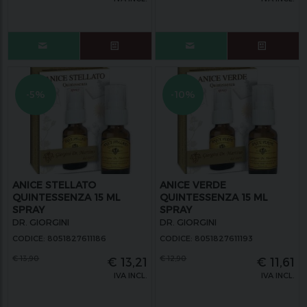
-5%
-10%
ANICE STELLATO
ANICE VERDE
QUINTESSENZA 15 ML
QUINTESSENZA 15 ML
SPRAY
SPRAY
DR. GIORGINI
DR. GIORGINI
CODICE: 8051827611186
CODICE: 8051827611193
€
13,90
€
12,90
€
13,21
€
11,61
IVA INCL.
IVA INCL.