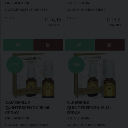
DR. GIORGINI
DR. GIORGINI
CODICE: 8056734069334
CODICE: 8051827611162
€
14,90
€
13,90
€
14,16
€
13,21
IVA INCL.
IVA INCL.
-5%
-5%
CAMOMILLA
ALKERMES
QUINTESSENZA 15 ML
QUINTESSENZA 15 ML
SPRAY
SPRAY
DR. GIORGINI
DR. GIORGINI
CODICE: 8034003684587
CODICE: 8051827611155