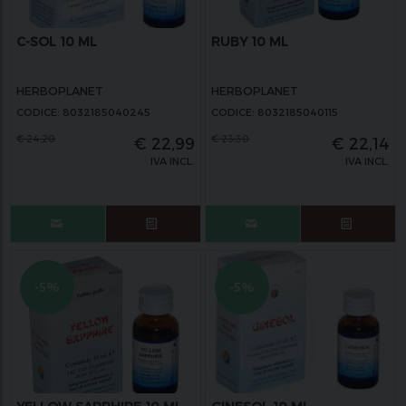
C-SOL 10 ML
RUBY 10 ML
HERBOPLANET
HERBOPLANET
CODICE: 8032185040245
CODICE: 8032185040115
€
24,20
€
23,30
€
22,99
€
22,14
IVA INCL.
IVA INCL.
-5%
-5%