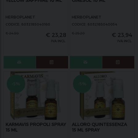
YELLOW SAPPHIRE 10 ML
GINESOL 10 ML
HERBOPLANET
HERBOPLANET
CODICE: 8032185040160
CODICE: 8032185040054
€
24,50
€
25,20
€
23,28
€
23,94
IVA INCL.
IVA INCL.
-5%
-5%
KARMAVIS PROPOLI SPRAY
ALLORO QUINTESSENZA
15 ML
15 ML SPRAY