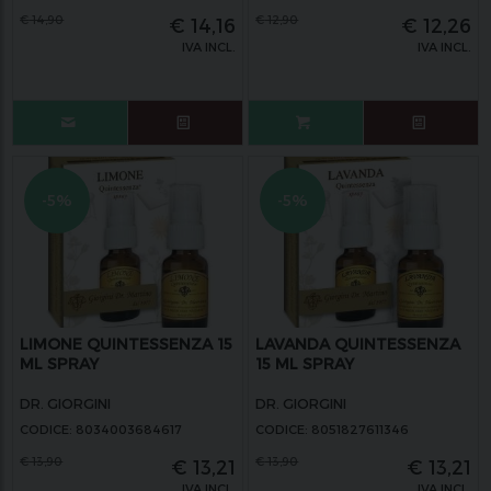
€
14,90
€
12,90
€
14,16
€
12,26
IVA INCL.
IVA INCL.
-5%
-5%
LIMONE QUINTESSENZA 15
LAVANDA QUINTESSENZA
ML SPRAY
15 ML SPRAY
DR. GIORGINI
DR. GIORGINI
CODICE: 8034003684617
CODICE: 8051827611346
€
13,90
€
13,90
€
13,21
€
13,21
IVA INCL.
IVA INCL.