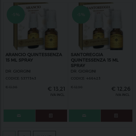
-5%
-5%
ARANCIO QUINTESSENZA
SANTOREGGIA
15 ML SPRAY
QUINTESSENZA 15 ML
SPRAY
DR. GIORGINI
DR. GIORGINI
CODICE: 5377343
CODICE: 466423
€
13,90
€
12,90
€
13,21
€
12,26
IVA INCL.
IVA INCL.