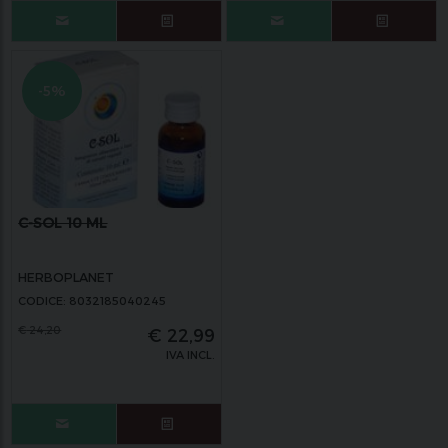
-5%
C-SOL 10 ML
HERBOPLANET
CODICE: 8032185040245
€
24,20
€
22,99
IVA INCL.