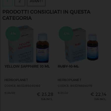
1
2
AVANTI
PRODOTTI CONSIGLIATI IN QUESTA
CATEGORIA
-5%
-5%
YELLOW SAPPHIRE 10 ML
RUBY 10 ML
HERBOPLANET
HERBOPLANET
CODICE: 8032185040160
CODICE: 8032185040115
€
24,50
€
23,30
€
23,28
€
22,14
IVA INCL.
IVA INCL.