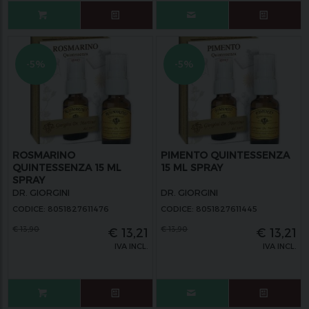
-5%
-5%
ROSMARINO
PIMENTO QUINTESSENZA
QUINTESSENZA 15 ML
15 ML SPRAY
SPRAY
DR. GIORGINI
DR. GIORGINI
CODICE: 8051827611476
CODICE: 8051827611445
€
13,90
€
13,90
€
13,21
€
13,21
IVA INCL.
IVA INCL.