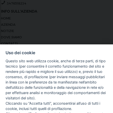
3476518234
INFO SULL'AZIENDA
HOME
AZIENDA
NOTIZIE
DOVE SIAMO
CONTATTI
PRIVACY
Uso dei cookie
TERMINI E CONDIZIONI
Questo sito web utilizza cookie, anche di terze parti, di tipo
COOKIE POLICY
tecnico (per consentire il corretto funzionamento del sito e
PREFERENZE COOKIE
rendere più rapido e migliore il suo utilizzo) e, previo il tuo
GUIDA AGLI ACQUISTI
consenso, di profilazione (per inviare messaggi pubblicitari
in linea con le preferenze da te manifestate nell’ambito
PROCEDURA DI ACQUISTO
dell’utilizzo delle funzionalità e della navigazione in rete e/o
PAGAMENTI
per effettuare analisi e monitoraggio dei comportamenti dei
DIRITTO DI RECESSO
visitatori del sito).
SPEDIZIONI E COSTI
Cliccando su “Accetta tutti”, acconsentirai all’uso di tutti i
NEWSLETTER
cookie, inclusi tutti quelli di profilazione.