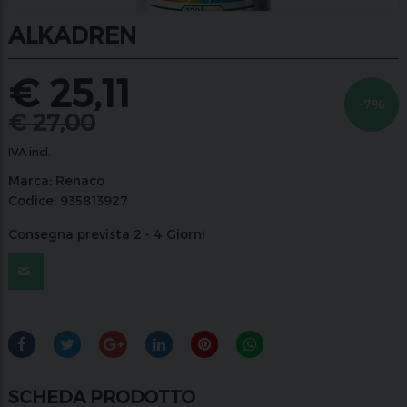
ALKADREN
€
25,11
-7%
€
27,00
IVA incl.
Marca:
Renaco
Codice:
935813927
Consegna prevista 2 - 4 Giorni
SCHEDA PRODOTTO