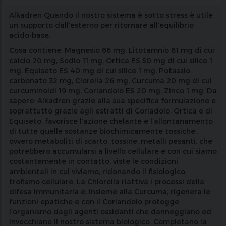
Alkadren Quando il nostro sistema è sotto stress è utile
un supporto dall’esterno per ritornare all’equilibrio
acido-base.
Cosa contiene: Magnesio 66 mg, Litotamnio 61 mg di cui
calcio 20 mg, Sodio 11 mg, Ortica ES 50 mg di cui silice 1
mg, Equiseto ES 40 mg di cui silice 1 mg, Potassio
carbonato 32 mg, Clorella 26 mg, Curcuma 20 mg di cui
curcuminoidi 19 mg, Coriandolo ES 20 mg, Zinco 1 mg. Da
sapere: Alkadren grazie alla sua specifica formulazione e
soprattutto grazie agli estratti di Coriadolo, Ortica e di
Equiseto, favorisce l'azione chelante e l’allontanamento
di tutte quelle sostanze biochimicamente tossiche,
ovvero metaboliti di scarto, tossine, metalli pesanti, che
potrebbero accumularsi a livello cellulare e con cui siamo
costantemente in contatto, viste le condizioni
ambientali in cui viviamo, ridonando il fisiologico
trofismo cellulare. La Chlorella riattiva i processi della
difesa immunitaria e, insieme alla Curcuma, rigenera le
funzioni epatiche e con il Coriandolo protegge
l’organismo dagli agenti ossidanti che danneggiano ed
invecchiano il nostro sistema biologico. Completano la