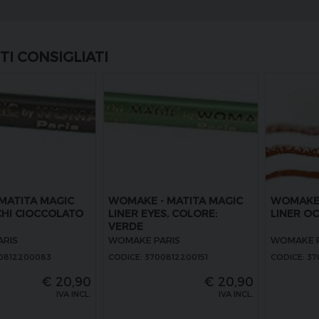
I CONSIGLIATI
ATITA MAGIC
WOMAKE - MATITA MAGIC
WOMAKE 
CHI CIOCCOLATO
LINER EYES, COLORE:
LINER O
VERDE
RIS
WOMAKE PARIS
WOMAKE P
00812200083
CODICE: 3700812200151
CODICE: 3
€
20,90
€
20,90
IVA INCL.
IVA INCL.