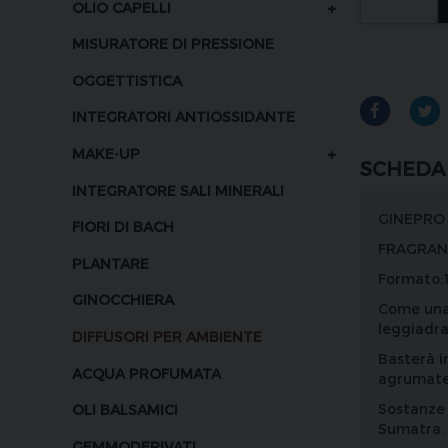
+
OLIO CAPELLI
MISURATORE DI PRESSIONE
OGGETTISTICA
INTEGRATORI ANTIOSSIDANTE
+
MAKE-UP
SCHEDA
INTEGRATORE SALI MINERALI
GINEPRO
FIORI DI BACH
FRAGRAN
PLANTARE
Formato:1
GINOCCHIERA
Come una 
leggiadra
DIFFUSORI PER AMBIENTE
Basterà i
ACQUA PROFUMATA
agrumate 
Sostanze 
OLI BALSAMICI
Sumatra.
GEMMODERIVATI