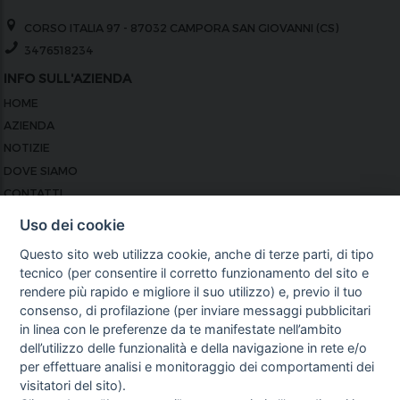
CORSO ITALIA 97 - 87032 CAMPORA SAN GIOVANNI (CS)
3476518234
INFO SULL'AZIENDA
HOME
AZIENDA
NOTIZIE
DOVE SIAMO
CONTATTI
PRIVACY
Uso dei cookie
TERMINI E CONDIZIONI
Questo sito web utilizza cookie, anche di terze parti, di tipo
COOKIE POLICY
tecnico (per consentire il corretto funzionamento del sito e
PREFERENZE COOKIE
rendere più rapido e migliore il suo utilizzo) e, previo il tuo
GUIDA AGLI ACQUISTI
consenso, di profilazione (per inviare messaggi pubblicitari
in linea con le preferenze da te manifestate nell’ambito
PROCEDURA DI ACQUISTO
dell’utilizzo delle funzionalità e della navigazione in rete e/o
PAGAMENTI
per effettuare analisi e monitoraggio dei comportamenti dei
DIRITTO DI RECESSO
visitatori del sito).
SPEDIZIONI E COSTI