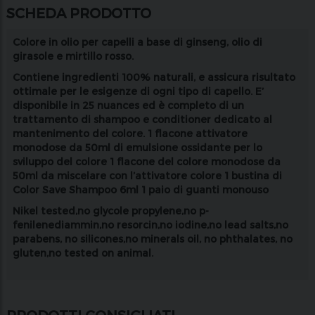
SCHEDA PRODOTTO
Colore in olio per capelli a base di ginseng, olio di
girasole e mirtillo rosso.
Contiene ingredienti 100% naturali, e assicura risultato
ottimale per le esigenze di ogni tipo di capello. E’
disponibile in 25 nuances ed è completo di un
trattamento di shampoo e conditioner dedicato al
mantenimento del colore. 1 flacone attivatore
monodose da 50ml di emulsione ossidante per lo
sviluppo del colore 1 flacone del colore monodose da
50ml da miscelare con l’attivatore colore 1 bustina di
Color Save Shampoo 6ml 1 paio di guanti monouso
Nikel tested,no glycole propylene,no p-
fenilenediammin,no resorcin,no iodine,no lead salts,no
parabens, no silicones,no minerals oil, no phthalates, no
gluten,no tested on animal.