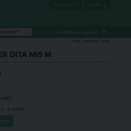
REGISTRATI
ACCEDI
0
Prodotti nel carrello
HOME
»
SANITARIA
»
MANI
R DITA MIS M
0
42997
2 - 4 Giorni
rrello